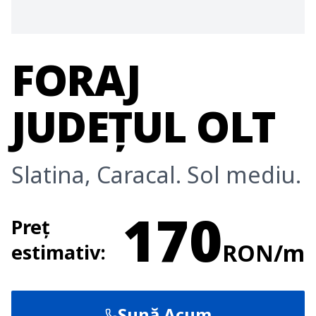
FORAJ
JUDEȚUL OLT
Slatina, Caracal. Sol mediu.
170
Preț
RON/m
estimativ:
Sună Acum