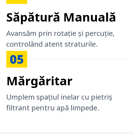
Săpătură Manuală
Avansăm prin rotație și percuție,
controlând atent straturile.
05
Mărgăritar
Umplem spațiul inelar cu pietriș
filtrant pentru apă limpede.