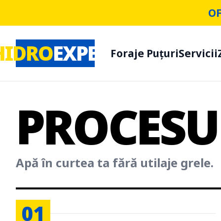
OF
HIDRO
EXPERT
Foraje Puțuri
Servicii
PROCES
Apă în curtea ta fără utilaje grele.
01