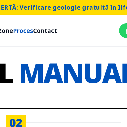
ERTĂ: Verificare geologie gratuită în Ilf
Zone
Proces
Contact
UL
MANUA
02