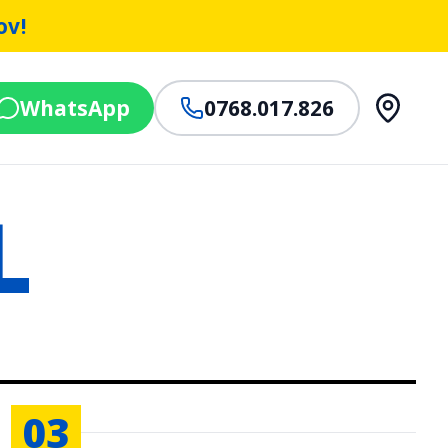
ov!
WhatsApp
0768.017.826
L
03