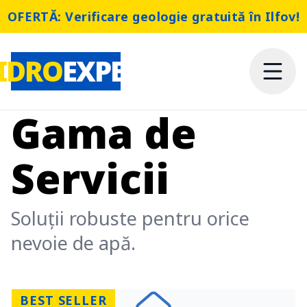
OFERTĂ: Verificare geologie gratuită în Ilfov!
IDRO
EXPERT
Gama de
Servicii
Soluții robuste pentru orice
nevoie de apă.
BEST SELLER